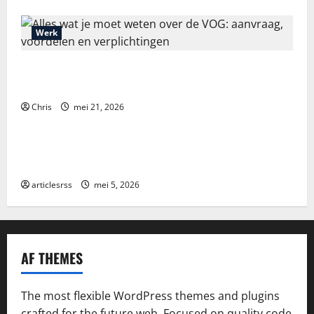
Werk
Alles wat je moet weten over de VOG: aanvraag,
voordelen en verplichtingen
Chris
mei 21, 2026
Blog
Najlepsze bonusy i pokies w polskim kasynie online
– Sprawdź ofertę!
articlesrss
mei 5, 2026
AF THEMES
The most flexible WordPress themes and plugins
crafted for the future web. Focused on quality code