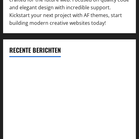
and elegant design with incredible support.
Kickstart your next project with AF themes, start
building modern creative websites today!
RECENTE BERICHTEN
Succesvol inschrijven op concessie-aanbestedingen:
kansen vergroten en kwaliteit waarborgen
Průvodce hrou Dead or Alive 2: Kompletní analýza a
strategie
Alles wat je moet weten over de VOG: aanvraag, voordelen
en verplichtingen
Najlepsze bonusy i pokies w polskim kasynie online –