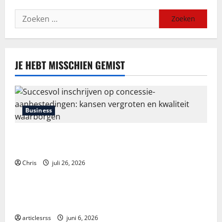
Zoeken
naar:
JE HEBT MISSCHIEN GEMIST
Business
Succesvol inschrijven op concessie-aanbestedingen:
kansen vergroten en kwaliteit waarborgen
Chris
juli 26, 2026
Blog
Průvodce hrou Dead or Alive 2: Kompletní analýza a
strategie
articlesrss
juni 6, 2026