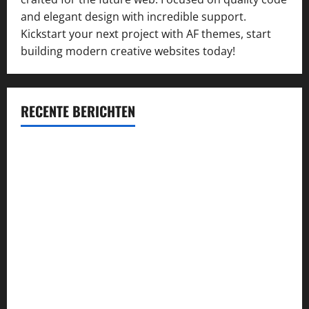
and elegant design with incredible support.
Kickstart your next project with AF themes, start
building modern creative websites today!
RECENTE BERICHTEN
Succesvol inschrijven op concessie-aanbestedingen:
kansen vergroten en kwaliteit waarborgen
Průvodce hrou Dead or Alive 2: Kompletní analýza a
strategie
Alles wat je moet weten over de VOG: aanvraag, voordelen
en verplichtingen
Najlepsze bonusy i pokies w polskim kasynie online –