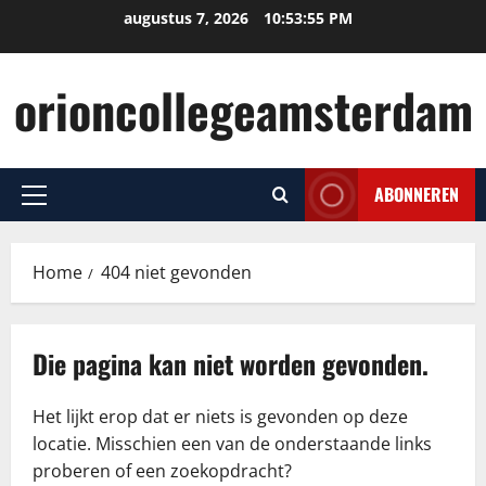
Ga
augustus 7, 2026
10:53:56 PM
naar
de
orioncollegeamsterdam
inhoud
ABONNEREN
Primair
menu
Home
404 niet gevonden
Die pagina kan niet worden gevonden.
Het lijkt erop dat er niets is gevonden op deze
locatie. Misschien een van de onderstaande links
proberen of een zoekopdracht?