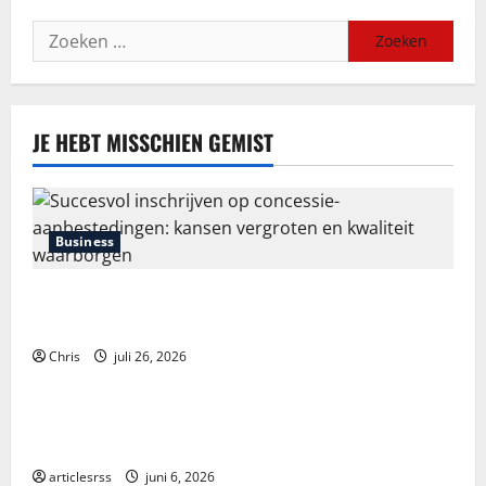
Zoeken
naar:
JE HEBT MISSCHIEN GEMIST
Business
Succesvol inschrijven op concessie-aanbestedingen:
kansen vergroten en kwaliteit waarborgen
Chris
juli 26, 2026
Blog
Průvodce hrou Dead or Alive 2: Kompletní analýza a
strategie
articlesrss
juni 6, 2026