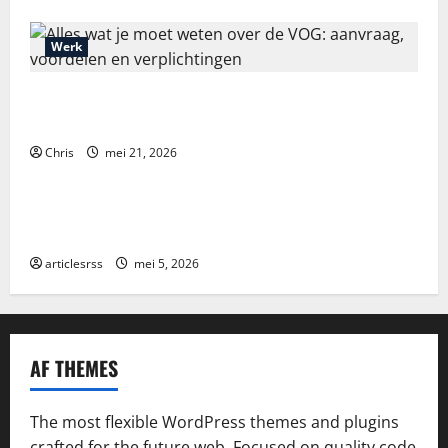
Werk
Alles wat je moet weten over de VOG: aanvraag,
voordelen en verplichtingen
Chris
mei 21, 2026
Blog
Najlepsze bonusy i pokies w polskim kasynie online
– Sprawdź ofertę!
articlesrss
mei 5, 2026
AF THEMES
The most flexible WordPress themes and plugins
crafted for the future web. Focused on quality code