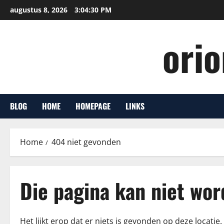
Ga
augustus 8, 2026
3:04:31 PM
naar
de
ori
inhoud
BLOG
HOME
HOMEPAGE
LINKS
Home
404 niet gevonden
Die pagina kan niet wo
Het lijkt erop dat er niets is gevonden op deze locat