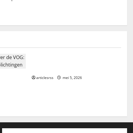
Blog
Najlepsze bonusy i pokies w polskim
kasynie online – Sprawdź ofertę!
 de VOG:
articlesrss
mei 5, 2026
ichtingen