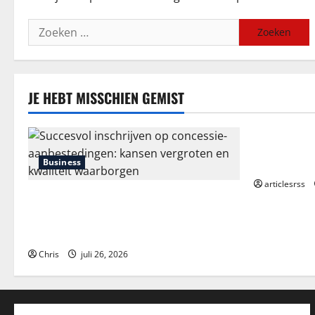
Zoeken
naar:
JE HEBT MISSCHIEN GEMIST
Blog
Průvodce hr
Kompletní a
Business
articlesrss
Succesvol inschrijven op concessie-
aanbestedingen: kansen vergroten en
kwaliteit waarborgen
Chris
juli 26, 2026