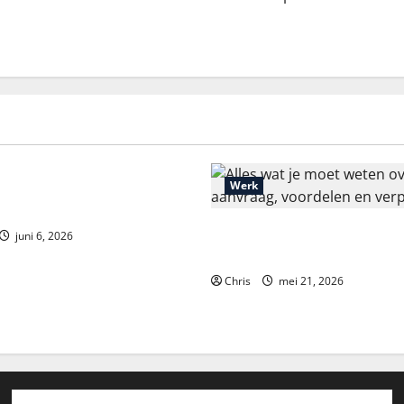
ou Dead or Alive 2:
Werk
nalýza a strategie
Alles wat je moet weten over
juni 6, 2026
aanvraag, voordelen en verpl
Chris
mei 21, 2026