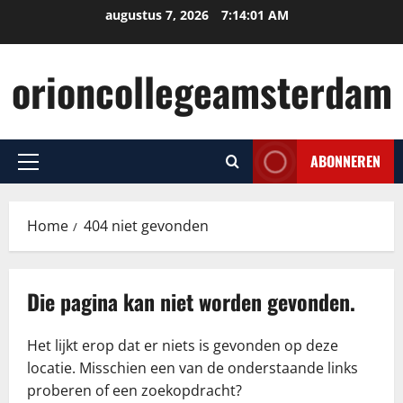
Ga
augustus 7, 2026
7:14:02 AM
naar
de
orioncollegeamsterdam
inhoud
ABONNEREN
Primair
menu
Home
404 niet gevonden
Die pagina kan niet worden gevonden.
Het lijkt erop dat er niets is gevonden op deze
locatie. Misschien een van de onderstaande links
proberen of een zoekopdracht?