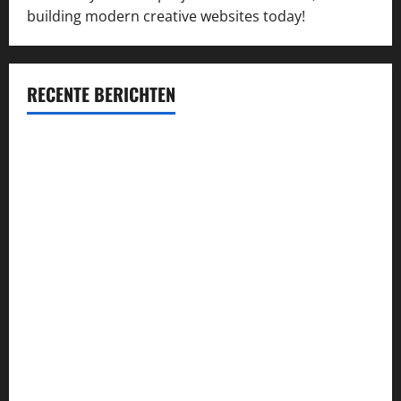
building modern creative websites today!
RECENTE BERICHTEN
Succesvol inschrijven op concessie-aanbestedingen:
kansen vergroten en kwaliteit waarborgen
Průvodce hrou Dead or Alive 2: Kompletní analýza a
strategie
Alles wat je moet weten over de VOG: aanvraag, voordelen
en verplichtingen
Najlepsze bonusy i pokies w polskim kasynie online –
Sprawdź ofertę!
Alles over de VOG aanvraag: van soorten tot tips voor