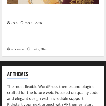
Alles wat je moet weten over de VOG: aanvraag,
voordelen en verplichtingen
Chris
mei 21, 2026
Blog
Najlepsze bonusy i pokies w polskim kasynie online
– Sprawdź ofertę!
articlesrss
mei 5, 2026
AF THEMES
The most flexible WordPress themes and plugins
crafted for the future web. Focused on quality code
and elegant design with incredible support.
Kickstart your next project with AF themes, start