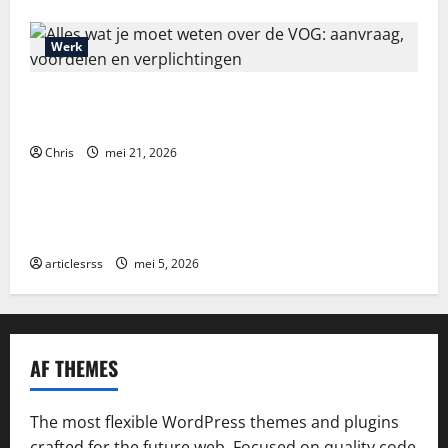
Werk
Alles wat je moet weten over de VOG: aanvraag,
voordelen en verplichtingen
Chris
mei 21, 2026
Blog
Najlepsze bonusy i pokies w polskim kasynie online
– Sprawdź ofertę!
articlesrss
mei 5, 2026
AF THEMES
The most flexible WordPress themes and plugins
crafted for the future web. Focused on quality code