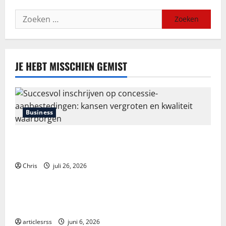
Zoeken
naar:
JE HEBT MISSCHIEN GEMIST
Business
Succesvol inschrijven op concessie-aanbestedingen:
kansen vergroten en kwaliteit waarborgen
Chris
juli 26, 2026
Blog
Průvodce hrou Dead or Alive 2: Kompletní analýza a
strategie
articlesrss
juni 6, 2026