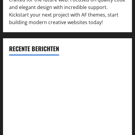
and elegant design with incredible support.
Kickstart your next project with AF themes, start
building modern creative websites today!
RECENTE BERICHTEN
Succesvol inschrijven op concessie-aanbestedingen:
kansen vergroten en kwaliteit waarborgen
Průvodce hrou Dead or Alive 2: Kompletní analýza a
strategie
Alles wat je moet weten over de VOG: aanvraag, voordelen
en verplichtingen
Najlepsze bonusy i pokies w polskim kasynie online –