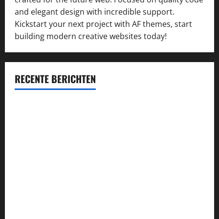
and elegant design with incredible support.
Kickstart your next project with AF themes, start
building modern creative websites today!
RECENTE BERICHTEN
Succesvol inschrijven op concessie-aanbestedingen:
kansen vergroten en kwaliteit waarborgen
Průvodce hrou Dead or Alive 2: Kompletní analýza a
strategie
Alles wat je moet weten over de VOG: aanvraag, voordelen
en verplichtingen
Najlepsze bonusy i pokies w polskim kasynie online –