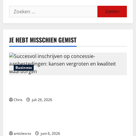
Zoeken
naar:
JE HEBT MISSCHIEN GEMIST
Business
Succesvol inschrijven op concessie-aanbestedingen:
kansen vergroten en kwaliteit waarborgen
Chris
juli 26, 2026
Blog
Průvodce hrou Dead or Alive 2: Kompletní analýza a
strategie
articlesrss
juni 6, 2026