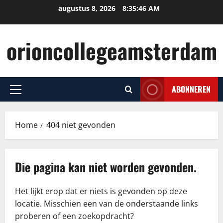
Ga
augustus 8, 2026
8:35:46 AM
naar
de
orioncollegeamsterdam
inhoud
ABONNEREN
Primair
menu
Home
404 niet gevonden
Die pagina kan niet worden gevonden.
Het lijkt erop dat er niets is gevonden op deze
locatie. Misschien een van de onderstaande links
proberen of een zoekopdracht?