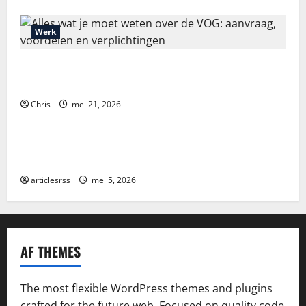
Werk
Alles wat je moet weten over de VOG: aanvraag,
voordelen en verplichtingen
Chris
mei 21, 2026
Blog
Najlepsze bonusy i pokies w polskim kasynie online
– Sprawdź ofertę!
articlesrss
mei 5, 2026
AF THEMES
The most flexible WordPress themes and plugins
crafted for the future web. Focused on quality code