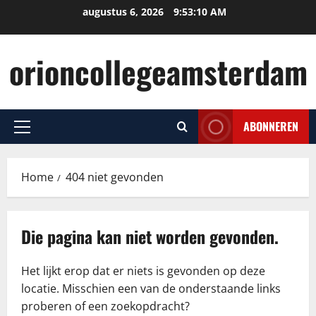
Ga
augustus 6, 2026
9:53:10 AM
naar
de
orioncollegeamsterdam
inhoud
ABONNEREN
Primair
menu
Home
404 niet gevonden
Die pagina kan niet worden gevonden.
Het lijkt erop dat er niets is gevonden op deze
locatie. Misschien een van de onderstaande links
proberen of een zoekopdracht?