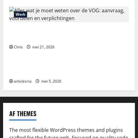
Werk
Alles wat je moet weten over de VOG: aanvraag,
voordelen en verplichtingen
Chris
mei 21, 2026
Blog
Najlepsze bonusy i pokies w polskim kasynie online
– Sprawdź ofertę!
articlesrss
mei 5, 2026
AF THEMES
The most flexible WordPress themes and plugins
crafted for the future web. Focused on quality code