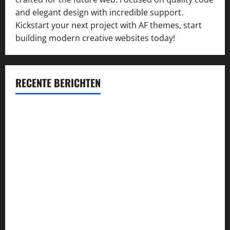
and elegant design with incredible support.
Kickstart your next project with AF themes, start
building modern creative websites today!
RECENTE BERICHTEN
Succesvol inschrijven op concessie-aanbestedingen:
kansen vergroten en kwaliteit waarborgen
Průvodce hrou Dead or Alive 2: Kompletní analýza a
strategie
Alles wat je moet weten over de VOG: aanvraag, voordelen
en verplichtingen
Najlepsze bonusy i pokies w polskim kasynie online –