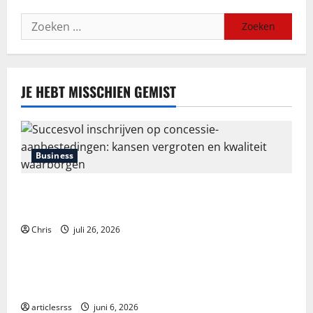
Zoeken
naar:
JE HEBT MISSCHIEN GEMIST
Business
Succesvol inschrijven op concessie-aanbestedingen:
kansen vergroten en kwaliteit waarborgen
Chris
juli 26, 2026
Blog
Průvodce hrou Dead or Alive 2: Kompletní analýza a
strategie
articlesrss
juni 6, 2026