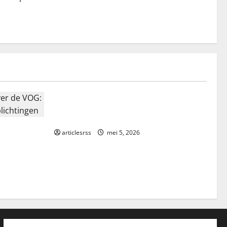
Blog
Najlepsze bonusy i pokies w polskim
kasynie online – Sprawdź ofertę!
 de VOG:
articlesrss
mei 5, 2026
ichtingen