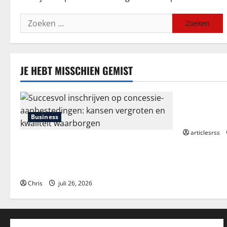
Zoeken
naar:
JE HEBT MISSCHIEN GEMIST
Blog
Průvodce hr
Kompletní a
Business
articlesrss
Succesvol inschrijven op concessie-
aanbestedingen: kansen vergroten en
kwaliteit waarborgen
Chris
juli 26, 2026