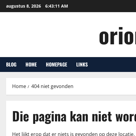
Ga
augustus 8, 2026
6:43:12 AM
naar
de
ori
inhoud
BLOG
HOME
HOMEPAGE
LINKS
Home
404 niet gevonden
Die pagina kan niet wo
Het lijkt erop dat er niets is gevonden op deze locat