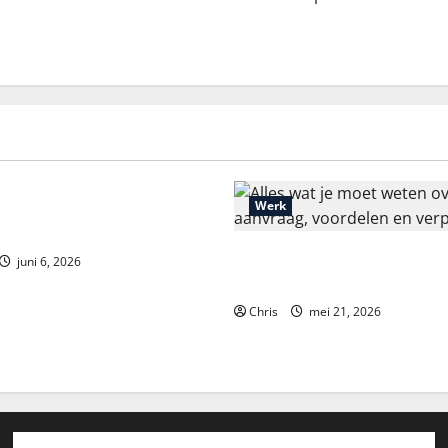
ou Dead or Alive 2:
Werk
nalýza a strategie
Alles wat je moet weten over
juni 6, 2026
aanvraag, voordelen en verpl
Chris
mei 21, 2026