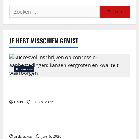
Zoeken
naar:
JE HEBT MISSCHIEN GEMIST
Business
Succesvol inschrijven op concessie-aanbestedingen:
kansen vergroten en kwaliteit waarborgen
Chris
juli 26, 2026
Blog
Průvodce hrou Dead or Alive 2: Kompletní analýza a
strategie
articlesrss
juni 6, 2026