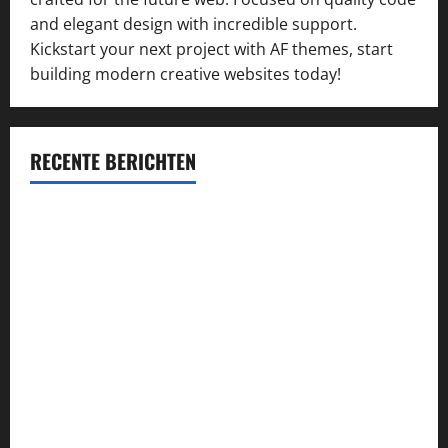
and elegant design with incredible support.
Kickstart your next project with AF themes, start
building modern creative websites today!
RECENTE BERICHTEN
Succesvol inschrijven op concessie-aanbestedingen:
kansen vergroten en kwaliteit waarborgen
Průvodce hrou Dead or Alive 2: Kompletní analýza a
strategie
Alles wat je moet weten over de VOG: aanvraag, voordelen
en verplichtingen
Najlepsze bonusy i pokies w polskim kasynie online –