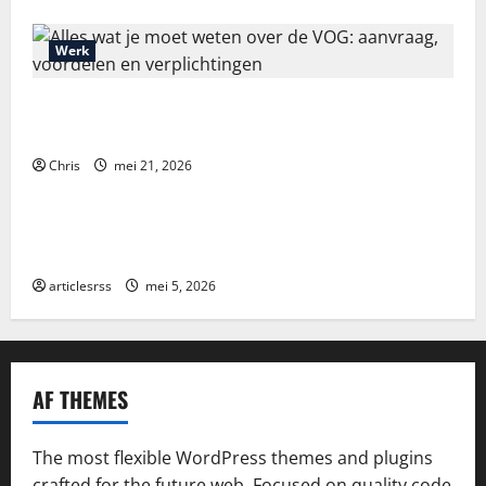
Werk
Alles wat je moet weten over de VOG: aanvraag,
voordelen en verplichtingen
Chris
mei 21, 2026
Blog
Najlepsze bonusy i pokies w polskim kasynie online
– Sprawdź ofertę!
articlesrss
mei 5, 2026
AF THEMES
The most flexible WordPress themes and plugins
crafted for the future web. Focused on quality code