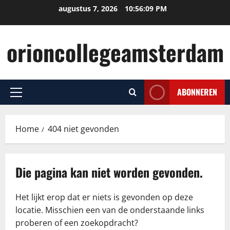
Ga
augustus 7, 2026
10:56:10 PM
naar
de
orioncollegeamsterdam
inhoud
ABONNEREN
Primair
menu
Home
404 niet gevonden
Die pagina kan niet worden gevonden.
Het lijkt erop dat er niets is gevonden op deze
locatie. Misschien een van de onderstaande links
proberen of een zoekopdracht?