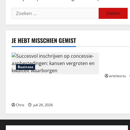
Zoeken
naar:
JE HEBT MISSCHIEN GEMIST
Blog
Průvodce hr
Kompletní a
Business
articlesrss
Succesvol inschrijven op concessie-
aanbestedingen: kansen vergroten en
kwaliteit waarborgen
Chris
juli 26, 2026