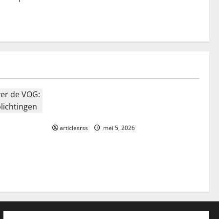
Blog
Najlepsze bonusy i pokies w polskim
kasynie online – Sprawdź ofertę!
 de VOG:
articlesrss
mei 5, 2026
ichtingen