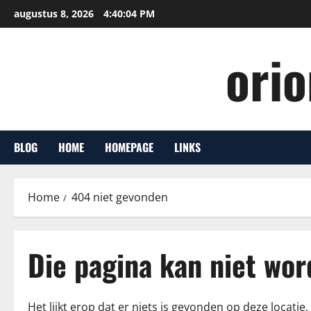
Ga
augustus 8, 2026
4:40:05 PM
naar
de
ori
inhoud
BLOG
HOME
HOMEPAGE
LINKS
Home
404 niet gevonden
Die pagina kan niet wo
Het lijkt erop dat er niets is gevonden op deze locat