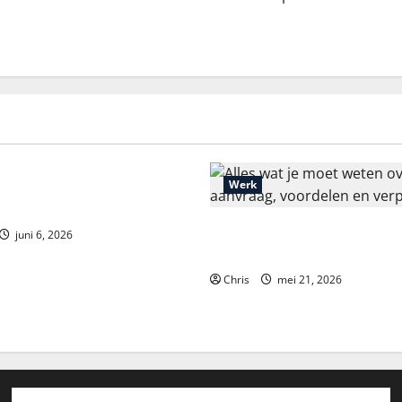
ou Dead or Alive 2:
Werk
nalýza a strategie
Alles wat je moet weten over
juni 6, 2026
aanvraag, voordelen en verpl
Chris
mei 21, 2026