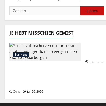
Zoeken
naar:
JE HEBT MISSCHIEN GEMIST
Blog
Průvodce 
Kompletní
Business
articlesrss
Succesvol inschrijven op
concessie-aanbestedingen:
kansen vergroten en kwaliteit
waarborgen
Chris
juli 26, 2026