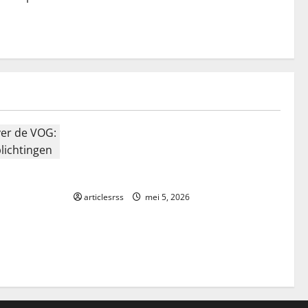
Blog
Najlepsze bonusy i pokies w
polskim kasynie online – Sprawdź
n over de
ofertę!
en en
articlesrss
mei 5, 2026