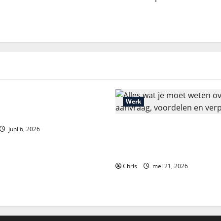
hrou Dead or Alive 2:
Werk
 analýza a strategie
Alles wat je moet wete
juni 6, 2026
VOG: aanvraag, voordel
verplichtingen
Chris
mei 21, 2026