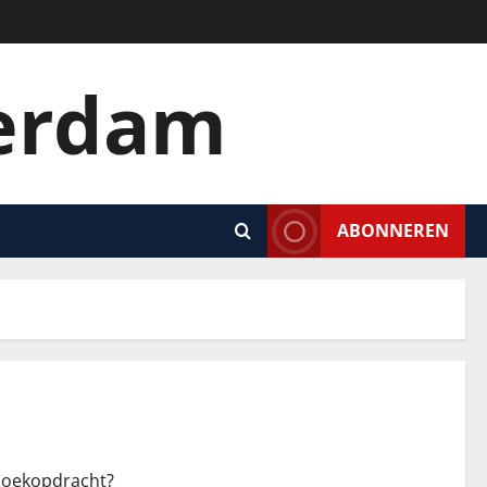
terdam
ABONNEREN
 zoekopdracht?