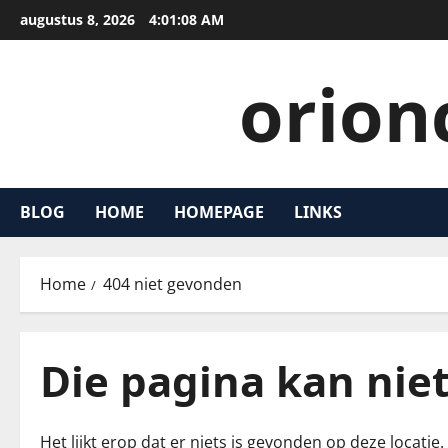
Ga
augustus 8, 2026
4:01:09 AM
naar
de
orion
inhoud
BLOG
HOME
HOMEPAGE
LINKS
Home
404 niet gevonden
Die pagina kan nie
Het lijkt erop dat er niets is gevonden op deze locat