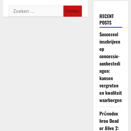
Zoeken
RECENT
naar:
POSTS
Succesvol
inschrijven
op
concessie-
aanbestedi
ngen:
kansen
vergroten
en kwaliteit
waarborgen
Průvodce
hrou Dead
or Alive 2: