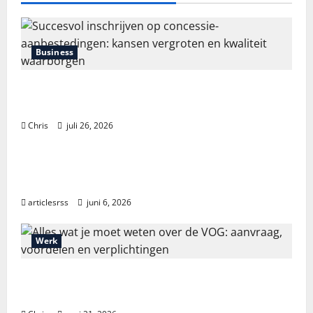
Business
Succesvol inschrijven op concessie-aanbestedingen:
kansen vergroten en kwaliteit waarborgen
Chris
juli 26, 2026
Blog
Průvodce hrou Dead or Alive 2: Kompletní analýza a
strategie
articlesrss
juni 6, 2026
Werk
Alles wat je moet weten over de VOG: aanvraag,
voordelen en verplichtingen