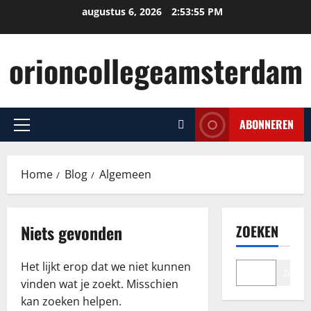
Ga
augustus 6, 2026
2:53:56 PM
naar
de
orioncollegeamsterdam
inhoud
ABONNEREN
Primair
menu
Home
Blog
Algemeen
Niets gevonden
ZOEKEN
Het lijkt erop dat we niet kunnen
Zoeke
vinden wat je zoekt. Misschien
kan zoeken helpen.