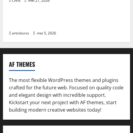
Chris
mei 21, 2026
Blog
Najlepsze bonusy i pokies w polskim kasynie online
– Sprawdź ofertę!
articlesrss
mei 5, 2026
AF THEMES
The most flexible WordPress themes and plugins
crafted for the future web. Focused on quality code
and elegant design with incredible support.
Kickstart your next project with AF themes, start
building modern creative websites today!