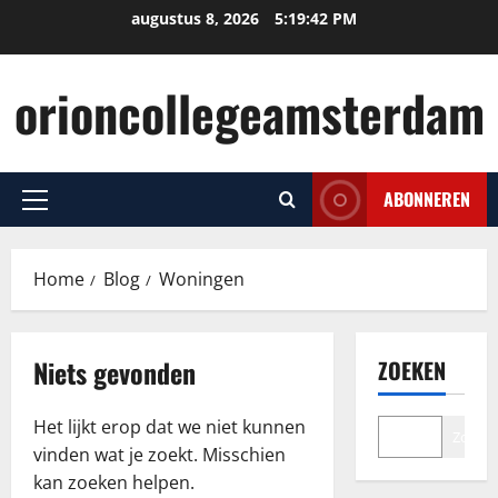
Ga
augustus 8, 2026
5:19:42 PM
naar
de
orioncollegeamsterdam
inhoud
ABONNEREN
Primair
menu
Home
Blog
Woningen
Niets gevonden
ZOEKEN
Het lijkt erop dat we niet kunnen
Zoeke
vinden wat je zoekt. Misschien
kan zoeken helpen.