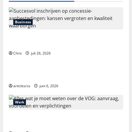
Business
Succesvol inschrijven op concessie-aanbestedingen:
kansen vergroten en kwaliteit waarborgen
Chris
juli 26, 2026
Blog
Průvodce hrou Dead or Alive 2: Kompletní analýza a
strategie
articlesrss
juni 6, 2026
Werk
Alles wat je moet weten over de VOG: aanvraag,
voordelen en verplichtingen