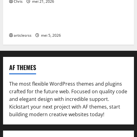
Chris
mei 21, 2026
Blog
Najlepsze bonusy i pokies w polskim kasynie online
– Sprawdź ofertę!
articlesrss
mei 5, 2026
AF THEMES
The most flexible WordPress themes and plugins
crafted for the future web. Focused on quality code
and elegant design with incredible support.
Kickstart your next project with AF themes, start
building modern creative websites today!