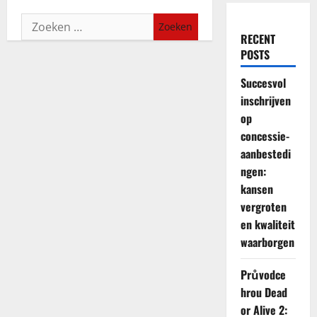
Zoeken
RECENT
naar:
POSTS
Succesvol
inschrijven
op
concessie-
aanbestedi
ngen:
kansen
vergroten
en kwaliteit
waarborgen
Průvodce
hrou Dead
or Alive 2: